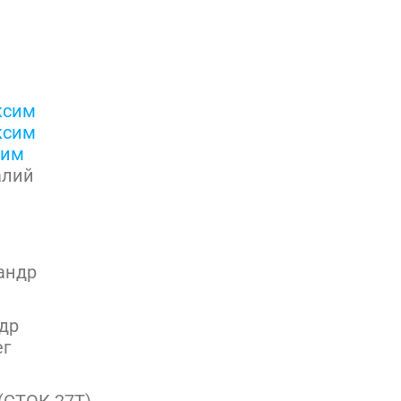
ксим
ксим
сим
алий
андр
др
ег