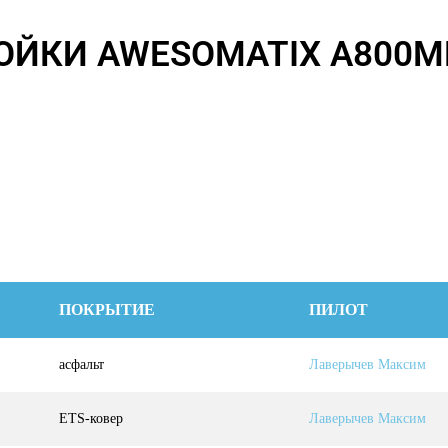
ОЙКИ AWESOMATIX A800M
ПОКРЫТИЕ
ПИЛОТ
асфальт
Лаверычев Максим
ETS-ковер
Лаверычев Максим