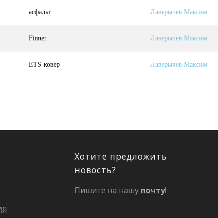
асфальт
Лаверычев Максим
Finnet
Лаверычев Максим
ETS-ковер
Лаверычев Максим
Хотите предложить
новость?
Пишите на нашу
почту
!
ИЯ