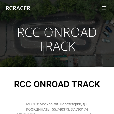
RCRACER
RCC ONROAD
TRACK
RCC ONROAD TRACK
МЕСТО: Москва, ул. Новотетёрки, д.1
КООРДИНАТЫ: 55.740373, 37.793174